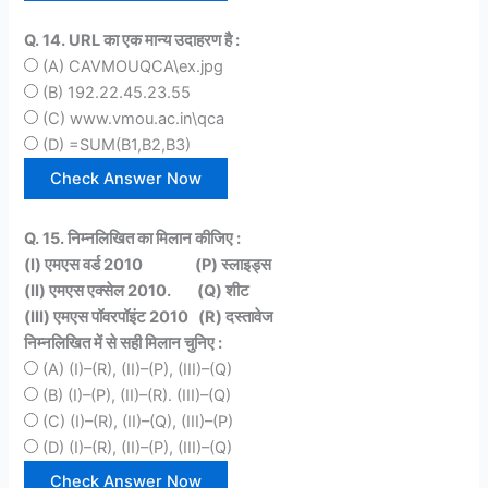
Q. 14. URL का एक मान्य उदाहरण है :
(A) CAVMOUQCA\ex.jpg
(B) 192.22.45.23.55
(C) www.vmou.ac.in\qca
(D) =SUM(B1,B2,B3)
Q. 15. निम्नलिखित का मिलान कीजिए :
(I) एमएस वर्ड 2010 (P) स्लाइड्स
(II) एमएस एक्सेल 2010. (Q) शीट
(III) एमएस पॉवरपॉइंट 2010 (R) दस्तावेज
निम्नलिखित में से सही मिलान चुनिए :
(A) (I)–(R), (II)–(P), (III)–(Q)
(B) (I)–(P), (II)–(R). (III)–(Q)
(C) (I)–(R), (II)–(Q), (III)–(P)
(D) (I)–(R), (II)–(P), (III)–(Q)