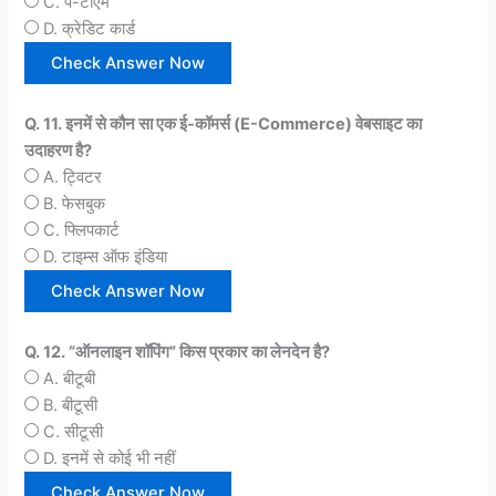
C. पे-टीएम
D. क्रेडिट कार्ड
Q. 11. इनमें से कौन सा एक ई-कॉमर्स (E-Commerce) वेबसाइट का
उदाहरण है?
A. ट्विटर
B. फेसबुक
C. फ्लिपकार्ट
D. टाइम्स ऑफ इंडिया
Q. 12. “ऑनलाइन शॉपिंग” किस प्रकार का लेनदेन है?
A. बीटूबी
B. बीटूसी
C. सीटूसी
D. इनमें से कोई भी नहीं